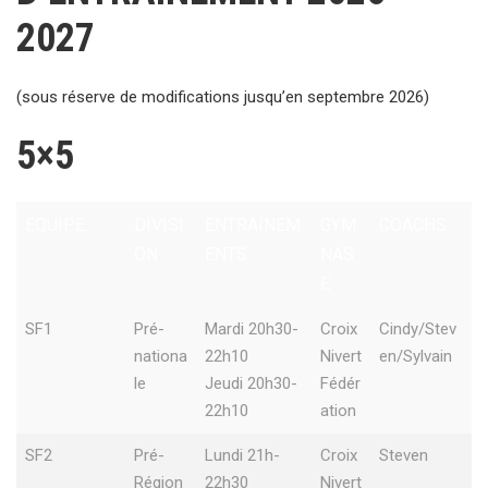
2027
(sous réserve de modifications jusqu’en septembre 2026)
5×5
EQUIPE
DIVISI
ENTRAINEM
GYM
COACHS
ON
ENTS
NAS
E
SF1
Pré-
Mardi 20h30-
Croix
Cindy/Stev
nationa
22h10
Nivert
en/Sylvain
le
Jeudi 20h30-
Fédér
22h10
ation
SF2
Pré-
Lundi 21h-
Croix
Steven
Région
22h30
Nivert